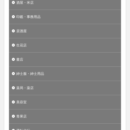
酒屋・米店
印鑑・事務用品
居酒屋
生花店
書店
紳士服・紳士用品
薬局・薬店
美容室
青果店