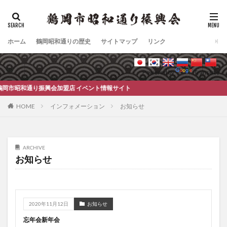
タグ
ホーム
酒店
鶴岡昭和通りの歴史
酒屋
サイトマップ
リンク
検索
Powered by
Translate
和通り振興会加盟店 イベント情報サイト
HOME
インフォメーション
お知らせ
ARCHIVE
お知らせ
2020年11月12日
お知らせ
忘年会新年会