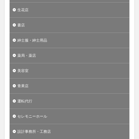
生花店
書店
紳士服・紳士用品
薬局・薬店
美容室
青果店
運転代行
セレモニーホール
設計事務所・工務店