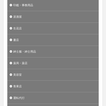
印鑑・事務用品
居酒屋
生花店
書店
紳士服・紳士用品
薬局・薬店
美容室
青果店
運転代行