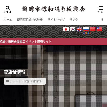
タグ
ホーム
酒店
鶴岡昭和通りの歴史
酒屋
サイトマップ
リンク
検索
Powered by
Translate
加盟店 イベント情報サイト
貸店舗情報
テナント・空き店舗情報