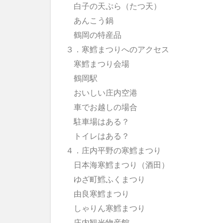
白子の天ぷら（たつ天）
あんこう鍋
鶴岡の特産品
３．寒鱈まつりへのアクセス
寒鱈まつり会場
鶴岡駅
おいしい庄内空港
車でお越しの場合
駐車場はある？
トイレはある？
４．庄内平野の寒鱈まつり
日本海寒鱈まつり（酒田）
ゆざ町鱈ふくまつり
由良寒鱈まつり
しゃりん寒鱈まつり
庄内観光物産館