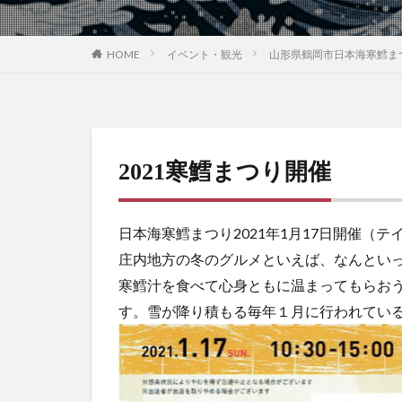
HOME
イベント・観光
山形県鶴岡市日本海寒鱈まつ
2021寒鱈まつり開催
日本海寒鱈まつり2021年1月17日開催（テイク
庄内地方の冬のグルメといえば、なんとい
寒鱈汁を食べて心身ともに温まってもらお
す。雪が降り積もる毎年１月に行われてい