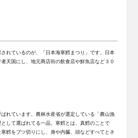
催されているのが、「日本海寒鱈まつり」です。日本
行者天国にし、地元商店街の飲食店や鮮魚店など３０
。
呼ばれています。農林水産省が選定している「農山漁
理として選ばれてる一品。寒鱈とは、真鱈のことで
た寒鱈をブツ切りにし、身や内臓、頭などすべてとネ