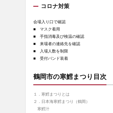
コロナ対策
会場入り口で確認
■ マスク着用
■ 手指消毒及び検温の確認
■ 来場者の連絡先を確認
■ 入場人数を制限
■ 受付バンド装着
鶴岡市の寒鱈まつり目次
１．寒鱈まつりとは
２．日本海寒鱈まつり（鶴岡）
寒鱈汁